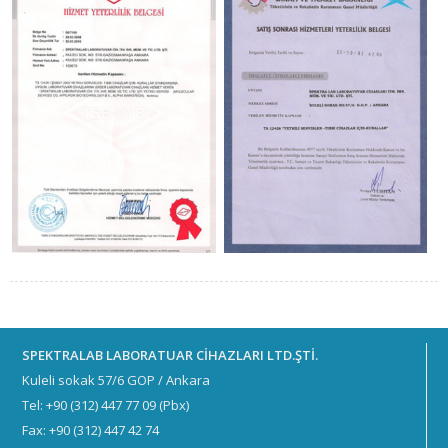
SPEKTRALAB LABORATUAR CİHAZLARI LTD.ŞTİ.
Kuleli sokak 57/6 GOP / Ankara
Tel: +90 (312) 447 77 09 (Pbx)
Fax: +90 (312) 447 42 74