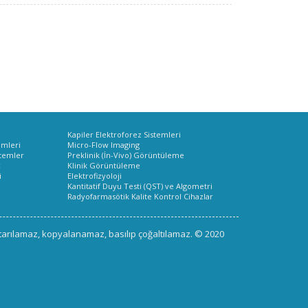
Kapiler Elektroforez Sistemleri
emleri
Micro-Flow Imaging
stemler
Preklinik (İn-Vivo) Görüntüleme
x
Klinik Görüntüleme
i
Elektrofizyoloji
z
Kantitatif Duyu Testi (QST) ve Algometri
Radyofarmasötik Kalite Kontrol Cihazlar
aktarılamaz, kopyalanamaz, basılıp çoğaltılamaz. © 2020