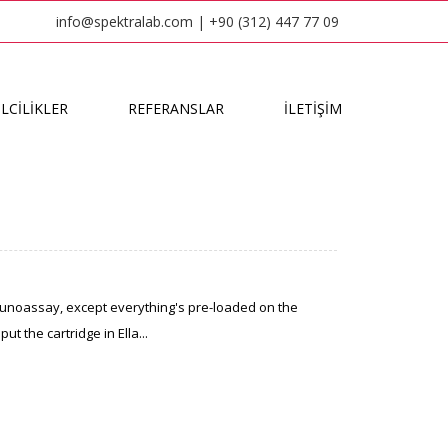
info@spektralab.com | +90 (312) 447 77 09
LCİLİKLER
REFERANSLAR
İLETİŞİM
immunoassay, except everything's pre-loaded on the
 the cartridge in Ella...