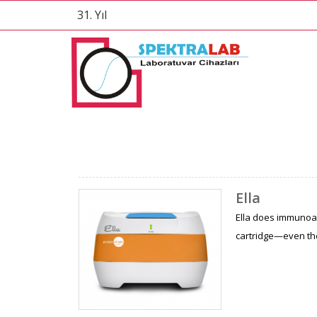
31. Yıl
Ella
Ella does immunoass
cartridge—even the 