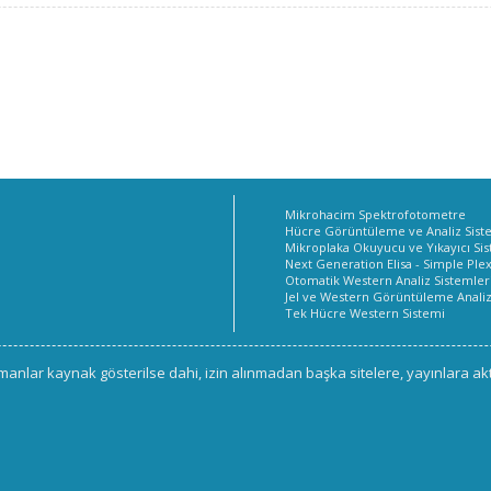
Mikrohacim Spektrofotometre
Hücre Görüntüleme ve Analiz Sist
Mikroplaka Okuyucu ve Yıkayıcı Si
Next Generation Elisa - Simple Ple
Otomatik Western Analiz Sistemler
Jel ve Western Görüntüleme Anali
Tek Hücre Western Sistemi
okümanlar kaynak gösterilse dahi, izin alınmadan başka sitelere, yayınlara 