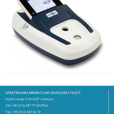
SPEKTRALAB LABORATUAR CİHAZLARI LTD.ŞTİ.
Kuleli sokak 57/6 GOP / Ankara
Tel: +90 (312) 447 77 09 (Pbx)
Fax: +90 (312) 447 42 74