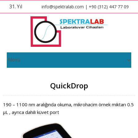
31. Yıl
info@spektralab.com | +90 (312) 447 77 09
QuickDrop
190 – 1100 nm aralığında okuma, mikrohacim örnek miktarı 0.5
μL , ayrıca dahili küvet port