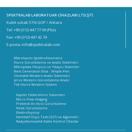
SPEKTRALAB LABORATUAR CİHAZLARI LTD.ŞTİ.
Kuleli sokak 57/6 GOP / Ankara
Tel: +90 (312) 447 77 09 (Pbx)
Fax: +90 (312) 447 42 74
E-posta: info@spektralab.com
Mikrohacim Spektrofotometre
Hücre Görüntüleme ve Analiz Sistemleri
Mikroplaka Okuyucu ve Yıkayıcı Sistemler
Next Generation Elisa - Simple Plex
Otomatik Western Analiz Sistemleri
Jel ve Western Görüntüleme Analiz
Tek Hücre Western Sistemi
Kapiler Elektroforez Sistemleri
Micro-Flow Imaging
Preklinik (İn-Vivo) Görüntüleme
Klinik Görüntüleme
Elektrofizyoloji
Kantitatif Duyu Testi (QST) ve Algometri
Radyofarmasötik Kalite Kontrol Cihazlar