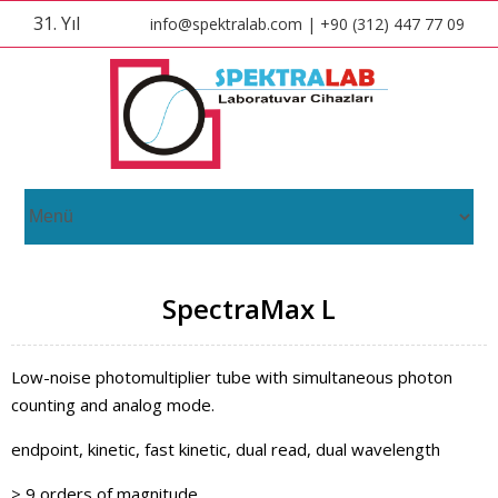
31. Yıl
info@spektralab.com | +90 (312) 447 77 09
SpectraMax L
Low-noise photomultiplier tube with simultaneous photon
counting and analog mode.
endpoint, kinetic, fast kinetic, dual read, dual wavelength
> 9 orders of magnitude