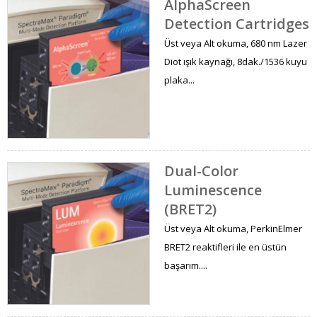
AlphaScreen
Detection Cartridges
Üst veya Alt okuma, 680 nm Lazer
Diot ışık kaynağı, 8dak./1536 kuyu
plaka...
Dual-Color
Luminescence
(BRET2)
Üst veya Alt okuma, PerkinElmer
BRET2 reaktifleri ile en üstün
başarım....