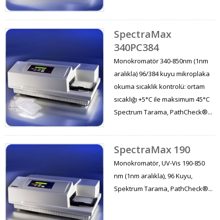
SpectraMax
340PC384
Monokromatör 340-850nm (1nm
aralıkla) 96/384 kuyu mikroplaka
okuma sıcaklık kontrolü: ortam
sıcaklığı +5°C ile maksimum 45°C
Spectrum Tarama, PathCheck®...
SpectraMax 190
Monokromatör, UV-Vis 190-850
nm (1nm aralıkla), 96 Kuyu,
Spektrum Tarama, PathCheck®...