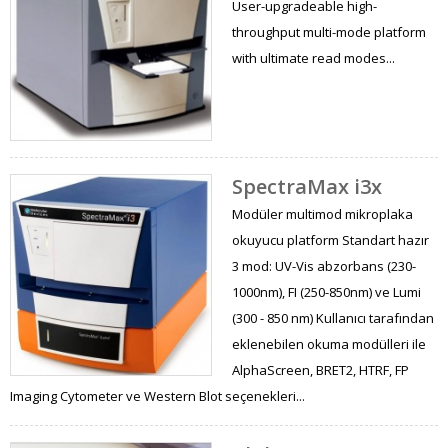
User-upgradeable high-
throughput multi-mode platform
with ultimate read modes...
SpectraMax i3x
Modüler multimod mikroplaka
okuyucu platform Standart hazır
3 mod: UV-Vis abzorbans (230-
1000nm), FI (250-850nm) ve Lumi
(300 - 850 nm) Kullanıcı tarafından
eklenebilen okuma modülleri ile
AlphaScreen, BRET2, HTRF, FP
Imaging Cytometer ve Western Blot seçenekleri...